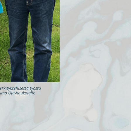
rkityksellisestä työstä
Osmo Oja-Kaukolalle