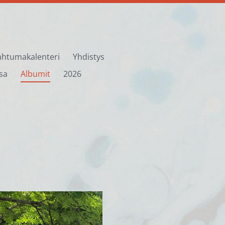
htumakalenteri
Yhdistys
sa
Albumit
2026