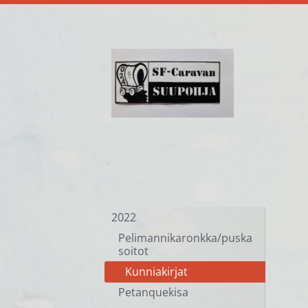
Siirry
sivun
sisältöön
Sf-Caravan Suupohja ry
2022
Pelimannikaronkka/puska
soitot
Kunniakirjat
Petanquekisa