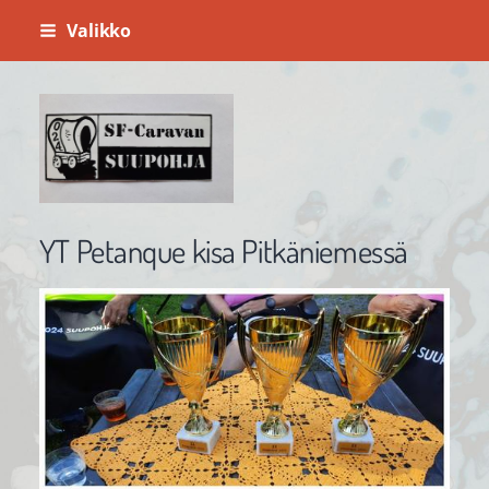
Siirry
Valikko
sivun
sisältöön
Sf-Caravan Suupohja ry
YT Petanque kisa Pitkäniemessä