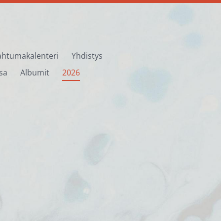
htumakalenteri
Yhdistys
sa
Albumit
2026