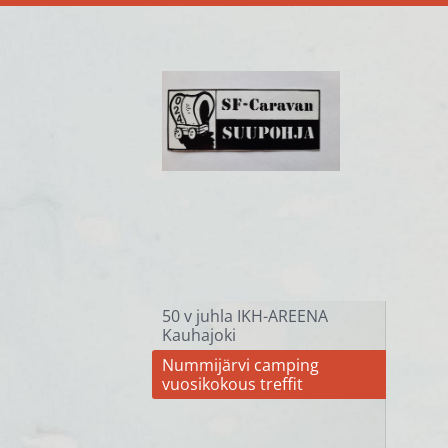
Siirry
sivun
sisältöön
Sf-Caravan Suupohja ry
50 v juhla IKH-AREENA
Kauhajoki
Nummijärvi camping
vuosikokous treffit