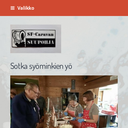
Siirry
Valikko
sivun
sisältöön
Sf-Caravan Suupohja ry
Sotka syöminkien yö